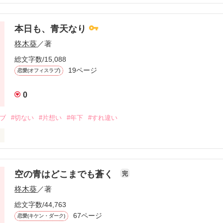
作品を読む
長　

本日も、青天なり
Ｌ　

柊木葵
／著
総文字数/15,088
実業家　

19ページ
恋愛(オフィスラブ)
0
酷部長。

ラブ
#切ない
#片想い
#年下
#すれ違い
イケメン実業家。

るのは・・・・・

みなと）２２歳  Ciel Bleu　新入社員

空の青はどこまでも蒼く
完
　　　完結　　

柊木葵
／著
総文字数/44,763
67ページ
更新中♡

恋愛(キケン・ダーク)
×山野将樹２５歳
