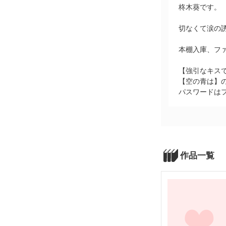
柊木葵です。
切なくて涙の
本棚入庫、フ
【強引なキス
【空の青は】
パスワードは
作品一覧