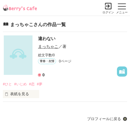
ログイン
メニュー
まっちゃこさんの作品一覧
違わない
まっちゃこ
／著
総文字数/0
0ページ
青春・友情
0
#ひと
#いじめ
#恋
#夢
表紙を見る
未編集
プロフィールに戻る
作品を読む