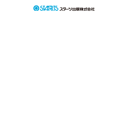
超鈍感で寂しがりやの妹　和

仲が良すぎるって、言われても....

これが普通なんじゃないの？
