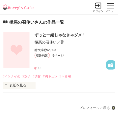
ログイン
メニュー
極悪の召使いさんの作品一覧
ずっと一緒じゃなきゃダメ！
極悪の召使い
／著
総文字数/2,303
9ページ
恋愛(純愛)
0
#イケナイ恋
#双子
#切甘
#胸キュン
#不器用
表紙を見る
学校で有名な双子

プロフィールに戻る
世話焼きの兄　楓太
