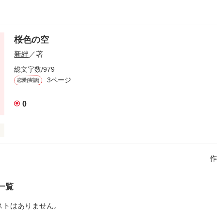
桜色の空
新絆
／著
総文字数/979
3ページ
恋愛(実話)
0
頑張ります。
作
作品を読む
一覧
ストはありません。