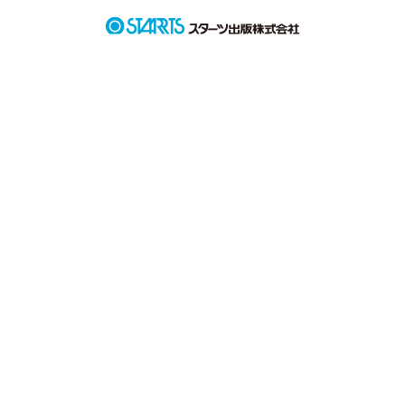
そんな陽莉が好きになったのは…

今知らない人はいないほどの

大人気アイドル龍輝-りゅうき-だった｡

『アイドルなんて好きにならない』

そう思っていたのにーー！

｢好きんなっちゃった。俺と付き合ってよ｣

｢いいかげん俺に染まれよ｣

｢ねぇ､それ煽ってんの？｣

見た目からは想像出来ない彼の意外な一面に

陽莉は惹かれていくーーー

ー   人生山あり谷あり   ー

邪魔が入りつつも龍輝の一途な気持ちが

陽莉に伝わって…………？

一途で過去に暗い思い出を抱えた龍輝

心に影をもっているが純粋で他人思いな陽莉

果たして二人の恋の行方は……

ーーーーーーーーーーーーーーーーーーーーーー