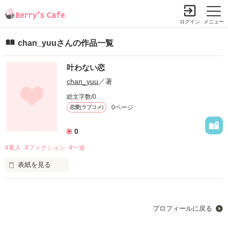
ログイン
メニュー
chan_yuuさんの作品一覧
叶わない恋
chan_yuu
／著
総文字数/0
0ページ
恋愛(ラブコメ)
0
#素人
#フィクション
#一途
表紙を見る
ーーーーーーーーーーーーーーーーーーーーーー

今年で高校2年生の陽莉-はるり-

プロフィールに戻る
全くテレビに興味がなく､アイドルなんて

それ以上に関心など無い女の子
