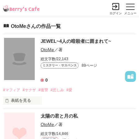
ログイン
メニュー
OtoMeさんの作品一覧
JEWEL~4人の暗殺者に囲まれて~
OtoMe
／著
総文字数/22,143
89ページ
ミステリー・サスペンス
0
#マフィア
#ヤクザ
#復讐
#悲しみ
#愛
表紙を見る
幼い頃マフィアによって家族を奪われた乙女はマフィアだけを
太陽の君と月の私
狙う暗殺者グループJEWELと出会う。彼らはマフィアを倒す暗
殺者という謎の立場ながら乙女を受け入れグループの一員とす
OtoMe
／著
ることに。

総文字数/14,846
初めは彼らに心を開かなかった乙女だがそのうちどんどん彼ら