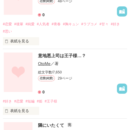
48ページ
恋愛(純愛)
に溺れていって‥
0
作品を読む
#恋愛
#後輩
#純愛
#人気者
#青春
#胸キュン
#ラブコメ
#甘々
#好き
#思い
表紙を見る
いつもどんな時も輝いていて学校の中心的存在な彼　陽大　優

意地悪上司は王子様…？
そんな太陽の様な彼に惹かれてく正反対の私

OtoMe
／著
でも彼には誰にも言えない秘密があって…

総文字数/7,650
29ページ
恋愛(純愛)
なかなか近づけない二人の距離にドキドキともどかしさをお届
け

0
#好き
#恋愛
#短編
#姫
#王子様
作品を読む
表紙を見る
面接にことごとく失敗ばかりしている就活生の結は、色んな事
隣にいたくて
完
をすぐに妄想しちゃう妄想女子
