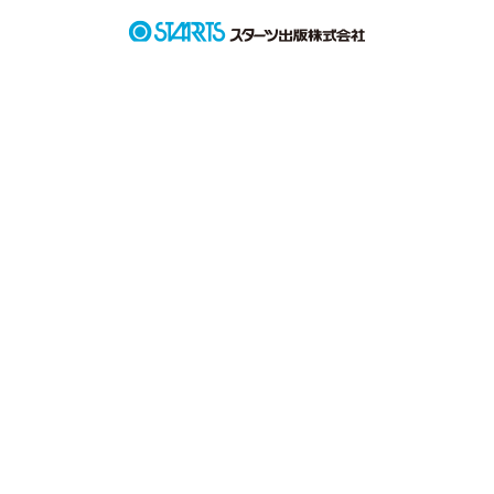
何回、自分の住んでる所を恨んだだろう

何回、近くに行きたいって思っただろう

これは、私とネットの中のRENとの物語
作品を読む