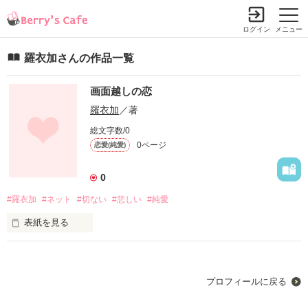
ログイン
メニュー
羅衣加さんの作品一覧
画面越しの恋
羅衣加
／著
総文字数/0
0ページ
恋愛(純愛)
0
#羅衣加
#ネット
#切ない
#悲しい
#純愛
表紙を見る
初めて喋ったのが

Skype

プロフィールに戻る
そこが私達の出会いでした
