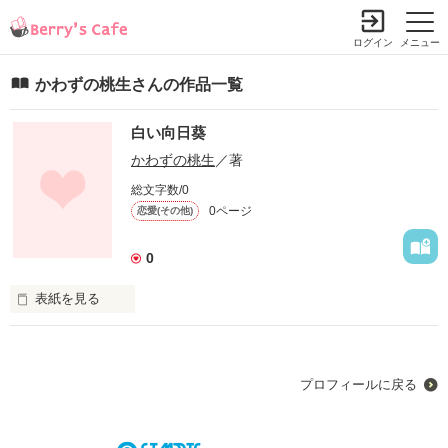
ログイン
メニュー
かわずの桃生さんの作品一覧
白い向日葵
かわずの桃生
／著
総文字数/0
0ページ
恋愛(その他)
0
表紙を見る
ちょっぴり甘酸っぱい恋の物語。
プロフィールに戻る
作品を読む