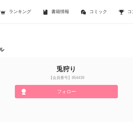
ランキング
書籍情報
コミック
コ
ル
兎狩り
【会員番号】854439
フォロー