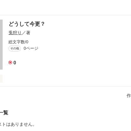
どうして今更？
兎狩り
／著
総文字数/0
0ページ
その他
0
作
作品を読む
一覧
ストはありません。