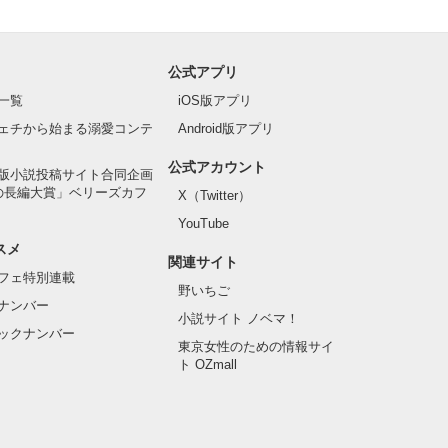
公式アプリ
一覧
iOS版アプリ
ェチから始まる溺愛コンテ
Android版アプリ
公式アカウント
版小説投稿サイト合同企画
の長編大賞」ベリーズカフ
X（Twitter）
YouTube
スメ
関連サイト
フェ特別連載
野いちご
ナンバー
小説サイト ノベマ！
ックナンバー
東京女性のための情報サイ
ト OZmall