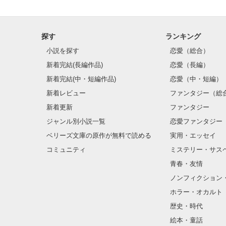
探す
ランキング
小説を探す
恋愛（総合）
新着完結(長編作品)
恋愛（長編）
新着完結(中・短編作品)
恋愛（中・短編）
新着レビュー
ファンタジー（総
新着更新
ファンタジー
ジャンル別小説一覧
恋愛ファンタジー
ベリーズ文庫の原作が無料で読める
実用・エッセイ
コミュニティ
ミステリー・サス
青春・友情
ノンフィクション
ホラー・オカルト
歴史・時代
絵本・童話