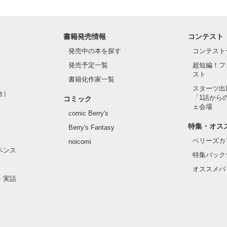
書籍発売情報
コンテスト
発売中の本を探す
コンテスト
発売予定一覧
超短編！フ
スト
書籍化作家一覧
スターツ出
合）
「1話から
コミック
ェ会場
comic Berry's
特集・オス
Berry's Fantasy
ベリーズカ
noicomi
ペンス
特集バック
オススメバ
・実話