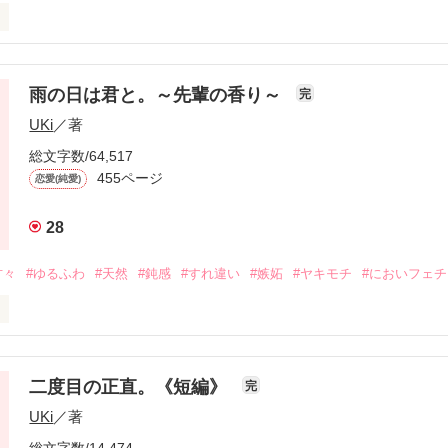
。～先輩の香り～』

雨の日は君と。～先輩の香り～
完
UKi
／著
きだよ」

総文字数/64,517
455ページ
恋愛(純愛)
ゆるふわガール

28
甘々
#ゆるふわ
#天然
#鈍感
#すれ違い
#嫉妬
#ヤキモチ
#においフェチ
和に溺愛してる

い嗅がせてください！」

てるよ」

女子

二度目の正直。《短編》
完
UKi
／著


総文字数/14,474