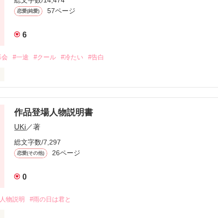
57ページ
一緒にいよ？

恋愛(純愛)
6
男子

再会
#一途
#クール
#冷たい
#告白
消えてくんない？」

の登場で

知らない！」

作品登場人物説明書
ない」

にいてくれる。

UKi
／著
えたら

する。

・すれ違い

総文字数/7,297
えてくれますか…？

26ページ
恋愛(その他)
0


ください。

場人物説明
#雨の日は君と
関することが書かれてありますが、この話はフィクションです。犯罪は
……っ」

することが書かれていますが、この話はフィクションです。
