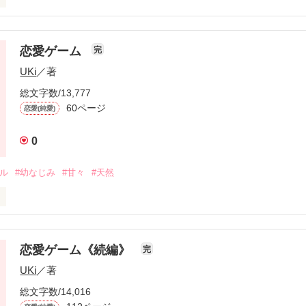
ください。

o

人物たちを説明しようと思います！

恋愛ゲーム
完
うございます！(*´︶`*)♡ 

UKi
／著
。～先輩の香り～



0超え！

《短編》

総文字数/13,777
60ページ
恋愛(純愛)
！

問してほしい質問、

00超え！

す(*^^*)

定があったら

0
すので感想ノートに

え！

けるとありがたいです！

います！♡

ール
#幼なじみ
#甘々
#天然
キング最高3位！

届いて…。

らの方がより楽しめるかと思います。

ろしくおねがいします(*^^*)

す。

ムしようよ」

作品を読む
ありますか？

す！(^^)

恋愛ゲーム《続編》
完
と触れ合っていきましょう！♡

しを墜としてみて」

UKi
／著
総文字数/14,016
れる場合があります。

ら始まった恋愛ゲーム
