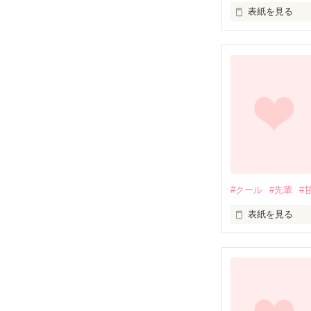
表紙を見る
『雨の日は君と
の続編です！

「李月君！大好
においフェチな
森崎 風和

Morisaki Fuwa

✕

#クール
#先輩
#
Sakurai Ritsu

表紙を見る
櫻井 李月

クール王子で風
「櫻井先輩にお
「…ばか、知っ
ゆるふわ系鈍感
森崎　風和

Morisaki　Fuwa