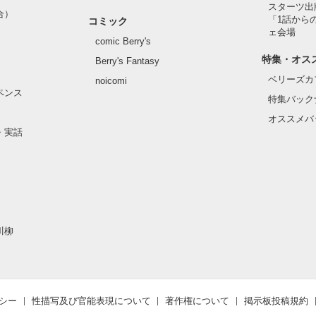
お楽しみいただけると思いますが

スターツ出
合）
「1話から
コミック
ェ会場
comic Berry's
作品を読む
特集・オス
Berry's Fantasy
作品を読む
ベリーズカ
noicomi
ペンス
特集バック
オススメバ
・実話
川柳
シー
性描写及び官能表現について
著作権について
掲示板投稿規約