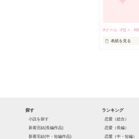
ご了承ください。
Rikki様

今まで気にして
素敵なレビュー
　　　ﾟ･*:.｡✡*:ﾟ･
#クール
#甘々
#
　　　　　鈍感
表紙を見る
             　　　葉月 香菜

　　　　　　Hazuk
　「ずっと　ず
　　　　　　　　
　　　　その手
　　　　　すご
　　　　　　ク
　付き合い始め
　　　　　　今
　　　　　 Imamur
　　　葉月 香菜
探す
ランキング
　　　ﾟ･*:.｡✡*:ﾟ･
小説を探す
恋愛（総合）
新着完結(長編作品)
恋愛（長編）
恋愛ゲームの続
新着完結(中・短編作品)
恋愛（中・短編）