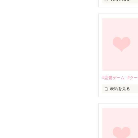
川村 雪乃

犯罪はしないで
Kawamura Yukin
私の作品の登場
✕

素敵な感想ありがと
・恋愛ゲーム

Tokiwa Kanata

・雨の日は君と
秘密のマカロン様
常磐 叶多

PV数1,000,00
・二度目の正直
桜野夢花様

「…久しぶり」

読者数900人超え
キャラたちに質
PV数10,000,0
ありがとうございま
教えてほしい設
随時書き加えま
読者数2600人超
記入していただ
ありがとうござ
#恋愛ゲーム
#ク
表紙を見る
総合・恋愛ラン
どうかこの想い
本編を読んでか
作品本編の方もよ
皆様のおかげで
「じゃあ、ゲー
二度目の正直は
ありがとうございま
では、登場人物
「3ヶ月でわた
ネタバレが含ま
―――この日か
桜野夢花様
