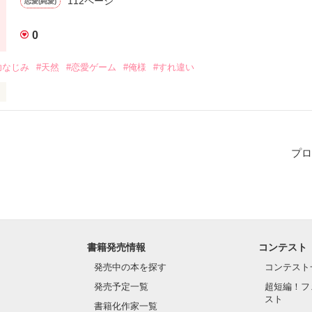
112ページ


恋愛(純愛)
作品を読む
なかったアイツにドキドキし始めて…!?

0
ありがとうございます！♡

♡ﾟ･*:.｡✡*:ﾟ･♡

作品を読む
幼なじみ
#天然
#恋愛ゲーム
#俺様
#すれ違い
で少し天然な

作品を読む
i Kana

っと

プロ
✕

を離さないからね」

く不器用で

ールな

た二人のその後のお話

村　魁斗

a Kaito

　✕　今村 魁斗

書籍発売情報
コンテスト
♡ﾟ･*:.｡✡*:ﾟ･♡

発売中の本を探す
コンテスト
発売予定一覧
超短編！フ
編です。

スト
書籍化作家一覧