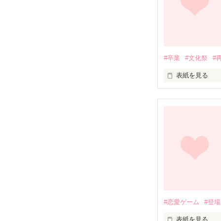
✕

雨の日はずっと
Sakurai　Ritsu

櫻井　李月

冷たいクール系
#卒業
#文化祭
#
「変態。マジで
新しいライバル
表紙を見る
「李月君なんて
「風和がわから
雨の日、君が隣
もう一度だけ、

もう一度だけ伝
それは私を強く
二人の想い合い
君はちゃんと答
これは続編です。
本編からお読み
#恋愛ゲーム
#登
※内容に犯罪に
「ひ、久しぶり
い。

※途中犯罪に関
表紙を見る