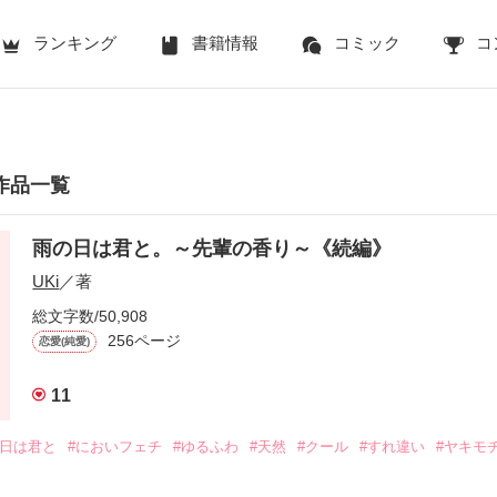
ランキング
書籍情報
コミック
コ
の作品一覧
雨の日は君と。～先輩の香り～《続編》
UKi
／著
総文字数/50,908
256ページ
恋愛(純愛)
11
の日は君と
#においフェチ
#ゆるふわ
#天然
#クール
#すれ違い
#ヤキモ