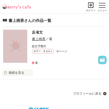
ログイン
メニュー
書上桃香さんの作品一覧
反省文
書上桃香
／著
総文字数/0
0ページ
ホラー・オカルト
0
表紙を見る
これは、私の人生の反省文
プロフィールに戻る
作品を読む