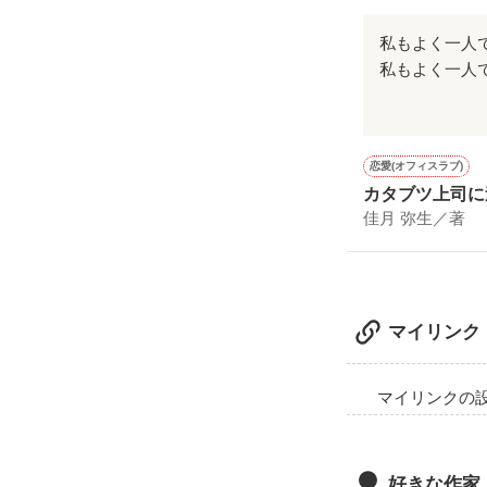
私もよく一人
祐がなんか必
な(*'▽'*)
恋愛(オフィスラブ)
カタブツ上司に
佳月 弥生／著
マイリンク
マイリンクの
好きな作家