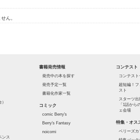
ません。
書籍発売情報
コンテスト
発売中の本を探す
コンテスト
発売予定一覧
超短編！フ
スト
書籍化作家一覧
スターツ出
合）
「1話から
コミック
ェ会場
comic Berry's
特集・オス
Berry's Fantasy
ベリーズカ
noicomi
ペンス
特集バック