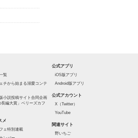
公式アプリ
一覧
iOS版アプリ
ェチから始まる溺愛コンテ
Android版アプリ
公式アカウント
版小説投稿サイト合同企画
の長編大賞」ベリーズカフ
X（Twitter）
YouTube
スメ
関連サイト
フェ特別連載
野いちご
ナンバー