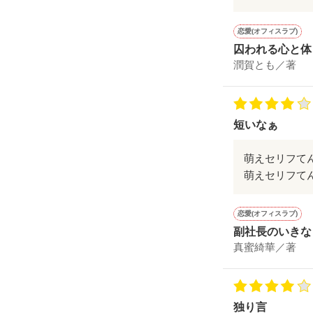
恋愛(オフィスラブ)
囚われる心と体
潤賀とも／著
短いなぁ
萌えセリフて
萌えセリフて
恋愛(オフィスラブ)
副社長のいきな
真蜜綺華／著
独り言