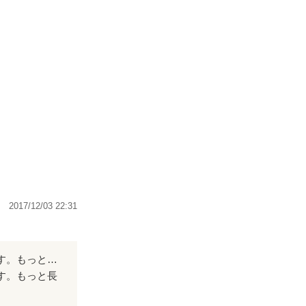
2017/12/03 22:31
今日初めて潤賀さんを発見して10作程読みました。囚われる～は特に気になります。もっと長編で高梨くんにもチャンスを挙げて欲しいです。
す。もっと長