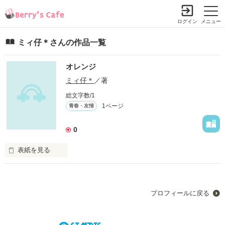
ログイン
メニュー
ミィ仔＊さんの作品一覧
オレンジ
ミィ仔＊
／著
総文字数/1
1ページ
青春・友情
0
表紙を見る
おばあちゃんになっても、親友だからね
プロフィールに戻る
作品を読む