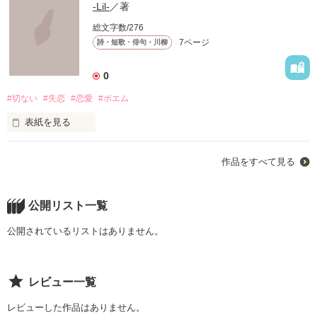
-Lil-
／著
総文字数/276
7ページ
詩・短歌・俳句・川柳
0
#切ない
#失恋
#恋愛
#ポエム
表紙を見る
失った恋
作品をすべて見る
作品を読む
公開リスト一覧
公開されているリストはありません。
レビュー一覧
レビューした作品はありません。