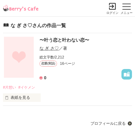
ログイン
メニュー
な ぎ さ♡さんの作品一覧
〜叶う恋と叶わない恋〜
な ぎ さ♡
／著
総文字数/2,212
16ページ
恋愛(実話)
0
#片想い
#イケメン
表紙を見る
未編集
プロフィールに戻る
作品を読む