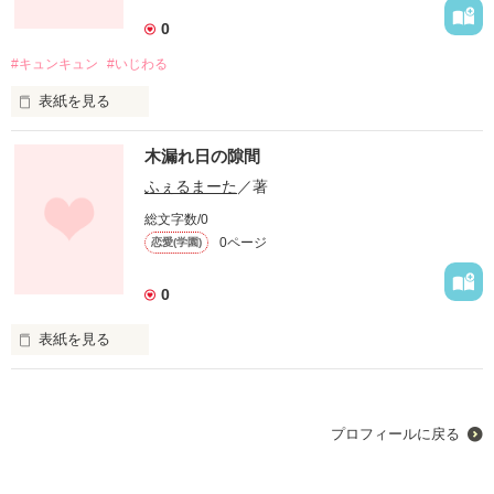
0
#キュンキュン
#いじわる
表紙を見る
未編集
木漏れ日の隙間
ふぇるまーた
／著
作品を読む
総文字数/0
0ページ
恋愛(学園)
0
表紙を見る
4月の始め。暖かい風が春が来たことを告げる。新しい生活が
始まり緊張と少しの不安が広がる。学校の裏庭。大きな大きな
木の下で、木漏れ日をつかもうと必死に手を伸ばすあの子を、
プロフィールに戻る
僕は一生忘れない。