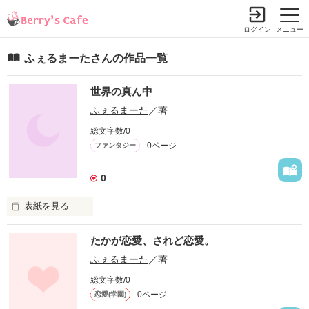
ログイン
メニュー
ふぇるまーたさんの作品一覧
世界の真ん中
ふぇるまーた
／著
総文字数/0
0ページ
ファンタジー
0
表紙を見る
未編集
たかが恋愛、されど恋愛。
ふぇるまーた
／著
作品を読む
総文字数/0
0ページ
恋愛(学園)