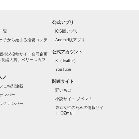
公式アプリ
一覧
iOS版アプリ
ェチから始まる溺愛コンテ
Android版アプリ
公式アカウント
版小説投稿サイト合同企画
の長編大賞」ベリーズカフ
X（Twitter）
YouTube
スメ
関連サイト
フェ特別連載
野いちご
ナンバー
小説サイト ノベマ！
ックナンバー
東京女性のための情報サイ
ト OZmall