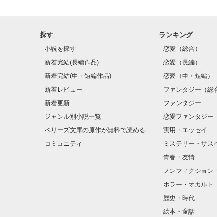
探す
ランキング
小説を探す
恋愛（総合）
新着完結(長編作品)
恋愛（長編）
新着完結(中・短編作品)
恋愛（中・短編）
新着レビュー
ファンタジー（総
新着更新
ファンタジー
ジャンル別小説一覧
恋愛ファンタジー
ベリーズ文庫の原作が無料で読める
実用・エッセイ
コミュニティ
ミステリー・サス
青春・友情
ノンフィクション
ホラー・オカルト
歴史・時代
絵本・童話