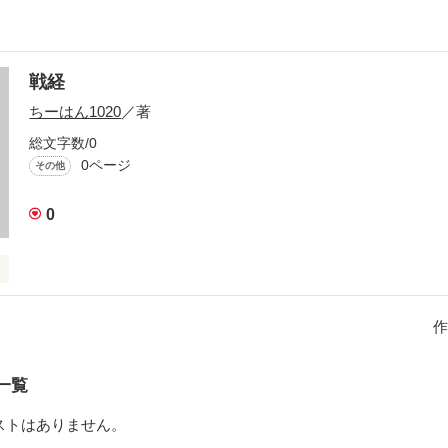
戦経
ちーはん1020
／著
総文字数/0
0ページ
その他
0
金にもなる

1人の男とその男の部下の話し
作
一覧
作品を読む
ストはありません。