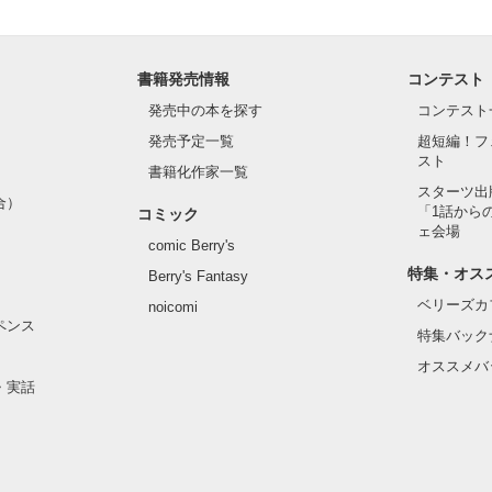
書籍発売情報
コンテスト
発売中の本を探す
コンテスト
発売予定一覧
超短編！フ
スト
書籍化作家一覧
スターツ出
合）
「1話から
コミック
ェ会場
comic Berry's
特集・オス
Berry's Fantasy
ベリーズカ
noicomi
ペンス
特集バック
オススメバ
・実話