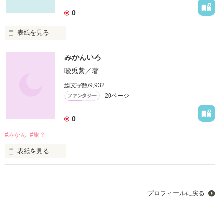
0
表紙を見る
タオピノと呼ばれる変な二人組のお話。
みかんいろ
唆兎紫
／著
作品を読む
総文字数/9,932
20ページ
ファンタジー
0
#みかん
#旅？
表紙を見る
この世界ではないどこかの世界。

主人公は、オレンジ色の髪の毛と赤い瞳をした青年･･･。さて
プロフィールに戻る
さてどんなお話になるやら･･･┐(´-｀)┌