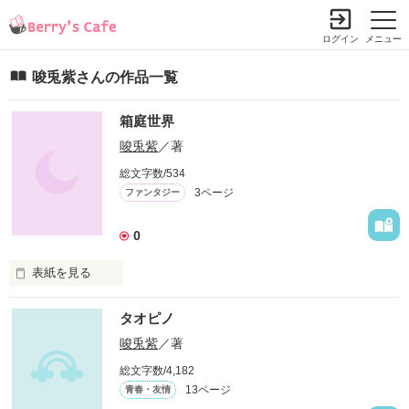
ログイン
メニュー
唆兎紫さんの作品一覧
箱庭世界
唆兎紫
／著
総文字数/534
3ページ
ファンタジー
0
表紙を見る
未編集
タオピノ
唆兎紫
／著
作品を読む
総文字数/4,182
13ページ
青春・友情