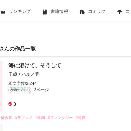
ランキング
書籍情報
コミック
コ
さんの作品一覧
海に溶けて、そうして
千歳チハル
／著
総文字数/2,244
3ページ
恋愛(ラブコメ)
0
生徒会長
#ラブコメ
#学園
#ファンタジー
#純愛