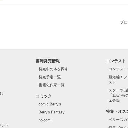
、泡が浮く。

って、

プロ
しくて、

て。

書籍発売情報
コンテスト
なたが迎えにくる。

発売中の本を探す
コンテスト
て、女の子たちに囲まれて、

発売予定一覧
超短編！フ
スト
て迎えにくる。

書籍化作家一覧
スターツ出
合）
「1話から
コミック
は知っている。

ェ会場
comic Berry's
私は、

特集・オス
Berry's Fantasy
ベリーズカ
noicomi
…。

ペンス
特集バック