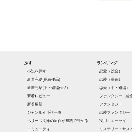
ぷかり、ぷかり
視界が青に染ま
きれいで、懐か
しあわせになっ
探す
ランキング
──もうすぐあ
小説を探す
恋愛（総合）
不機嫌な顔をし
新着完結(長編作品)
恋愛（長編）
仕方ないなあっ
新着完結(中・短編作品)
恋愛（中・短編）
新着レビュー
ファンタジー（総
疎まれているの
新着更新
ファンタジー
ジャンル別小説一覧
恋愛ファンタジー
でも、それでも
ベリーズ文庫の原作が無料で読める
実用・エッセイ
君のことが──…
コミュニティ
ミステリー・サス