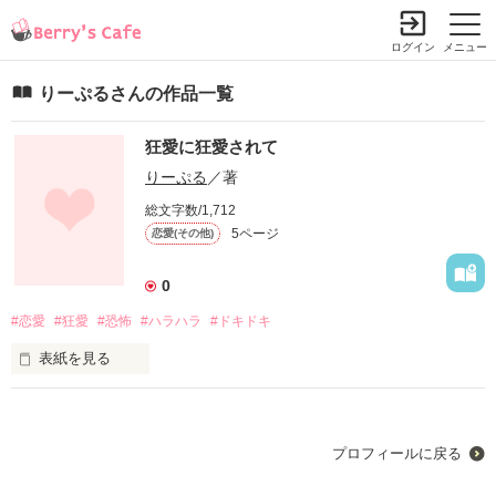
ログイン
メニュー
りーぷるさんの作品一覧
狂愛に狂愛されて
りーぷる
／著
総文字数/1,712
5ページ
恋愛(その他)
0
#恋愛
#狂愛
#恐怖
#ハラハラ
#ドキドキ
表紙を見る
プロフィールに戻る