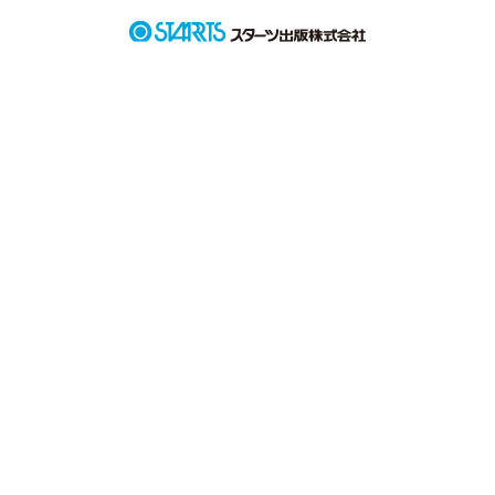
神様は、本当に居るのですか？

狂愛に狂愛されて(あいにあいされて)

と読みます。
