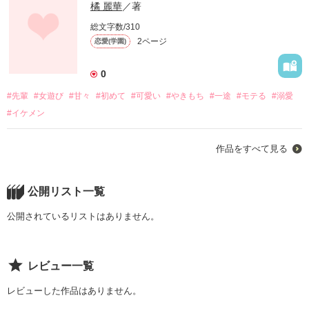
橘 麗華
／著
総文字数/310
2ページ
恋愛(学園)
0
#先輩
#女遊び
#甘々
#初めて
#可愛い
#やきもち
#一途
#モテる
#溺愛
#イケメン
作品をすべて見る
公開リスト一覧
公開されているリストはありません。
レビュー一覧
レビューした作品はありません。