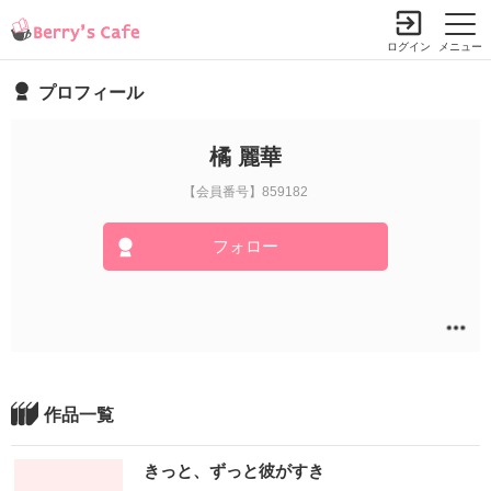
ログイン
メニュー
プロフィール
橘 麗華
【会員番号】859182
フォロー
作品一覧
きっと、ずっと彼がすき