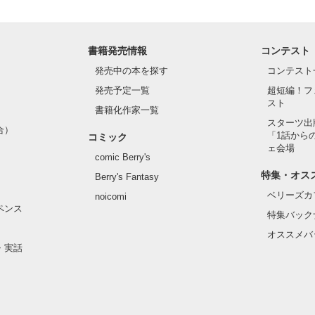
書籍発売情報
コンテスト
発売中の本を探す
コンテスト
発売予定一覧
超短編！フ
スト
書籍化作家一覧
スターツ出
合）
「1話から
コミック
ェ会場
comic Berry's
特集・オス
Berry's Fantasy
ベリーズカ
noicomi
ペンス
特集バック
オススメバ
・実話