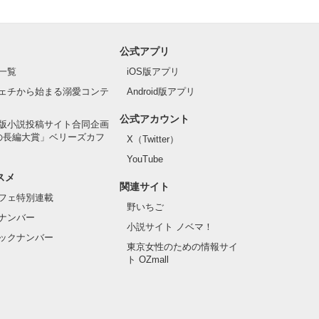
公式アプリ
一覧
iOS版アプリ
ェチから始まる溺愛コンテ
Android版アプリ
公式アカウント
版小説投稿サイト合同企画
の長編大賞」ベリーズカフ
X（Twitter）
YouTube
スメ
関連サイト
フェ特別連載
野いちご
ナンバー
小説サイト ノベマ！
ックナンバー
東京女性のための情報サイ
ト OZmall