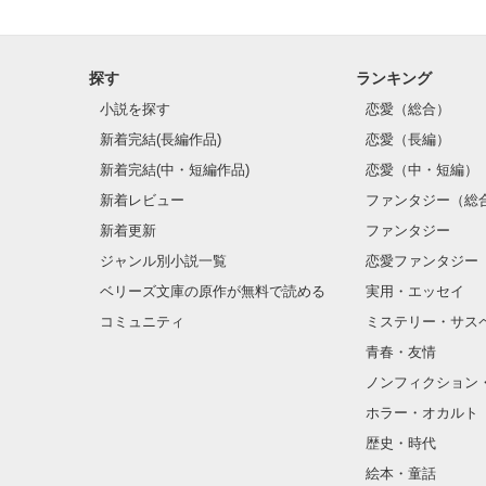
探す
ランキング
小説を探す
恋愛（総合）
新着完結(長編作品)
恋愛（長編）
新着完結(中・短編作品)
恋愛（中・短編）
新着レビュー
ファンタジー（総
新着更新
ファンタジー
ジャンル別小説一覧
恋愛ファンタジー
ベリーズ文庫の原作が無料で読める
実用・エッセイ
コミュニティ
ミステリー・サス
青春・友情
ノンフィクション
ホラー・オカルト
歴史・時代
絵本・童話