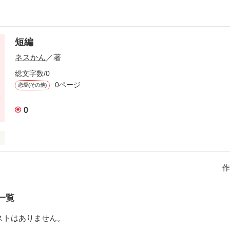
短編
ネスかん
／著
総文字数/0
0ページ
恋愛(その他)
0
作
一覧
作品を読む
ストはありません。