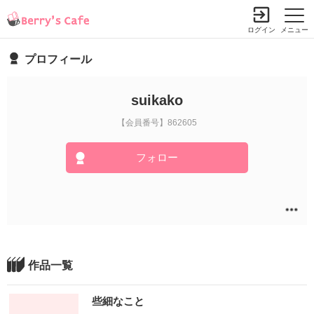
ログイン
メニュー
プロフィール
suikako
【会員番号】862605
フォロー
作品一覧
些細なこと