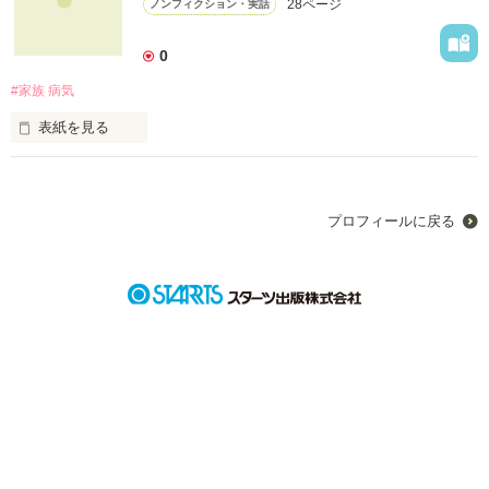
28ページ
ノンフィクション・実話
0
作品を読む
#家族 病気
表紙を見る
あなたは、大切な人に、家族にありがとうと伝えていますか？

その大切な人は、いつか居なくなるかもしれないと思ったこと
はありますか？

プロフィールに戻る
～PV数    1000越え‼～

みなさん、ありがとうございます‼

良ければ感想などもお待ちしております！

お気軽にお寄せください！
作品を読む