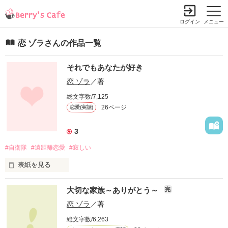
ログイン
メニュー
恋 ゾラさんの作品一覧
それでもあなたが好き
恋 ゾラ
／著
総文字数/7,125
26ページ
恋愛(実話)
3
#自衛隊
#遠距離恋愛
#寂しい
表紙を見る
遠距離恋愛している人は、共感するところがあると思います！

大切な家族～ありがとう～
完
遠距離恋愛していない人も、恐らく楽しんで読めると思います
(^ー^)

恋 ゾラ
／著
文章が多少ぐじゃぐじゃなとこがあると思いますが、読んでい
総文字数/6,263
ただけたら嬉しいです＼(^-^)／