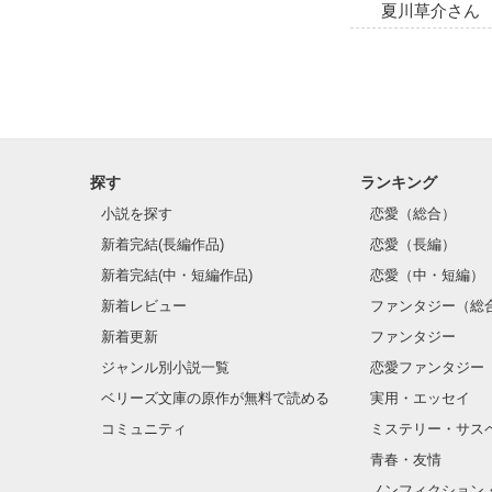
夏川草介さん
探す
ランキング
小説を探す
恋愛（総合）
新着完結(長編作品)
恋愛（長編）
新着完結(中・短編作品)
恋愛（中・短編）
新着レビュー
ファンタジー（総
新着更新
ファンタジー
ジャンル別小説一覧
恋愛ファンタジー
ベリーズ文庫の原作が無料で読める
実用・エッセイ
コミュニティ
ミステリー・サス
青春・友情
ノンフィクション