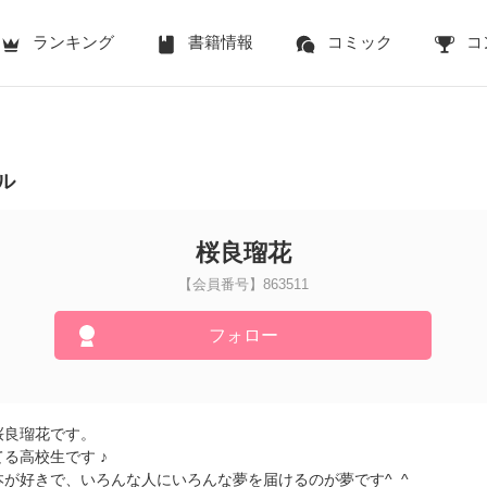
ランキング
書籍情報
コミック
コ
ル
桜良瑠花
【会員番号】863511
フォロー
桜良瑠花です。
る高校生です ♪
本が好きで、いろんな人にいろんな夢を届けるのが夢です^_^