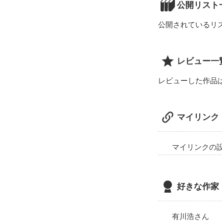
大切な約束、大
公開リスト
2人の恋の行方は
公開されているリ
あなたに愛する人
レビュー一
真実の愛のある
レビューした作品
マイリンク
マイリンクの
好きな作家
有川浩さん