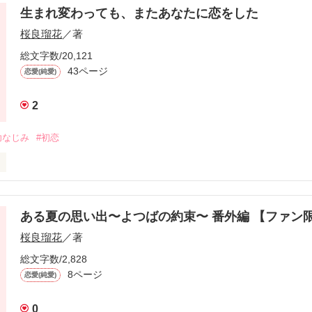
生まれ変わっても、またあなたに恋をした
ばれるようになった彼らの、まだ出会ってもいないころからの物語。
桜良瑠花
／著
総文字数/20,121
43ページ
作品を読む
恋愛(純愛)
2
幼なじみ
#初恋
ことがある。

ある夏の思い出〜よつばの約束〜 番外編 【ファン
で、

桜良瑠花
／著
総文字数/2,828
8ページ
恋愛(純愛)
0