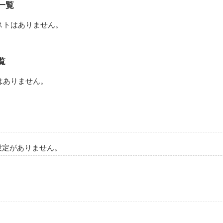
切な思い出。

一覧
–––？
ストはありません。
はいますか–––？

作品を読む
覧
、不思議な物語
はありません。
作品を読む
設定がありません。