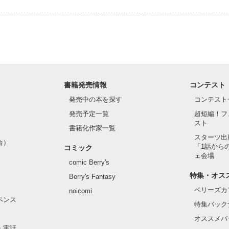
書籍発売情報
コンテスト
発売中の本を探す
コンテスト
発売予定一覧
超短編！フ
スト
書籍化作家一覧
スターツ出
合）
「1話から
コミック
ェ会場
comic Berry's
特集・オス
Berry's Fantasy
ベリーズカ
noicomi
ペンス
特集バック
オススメバ
・実話