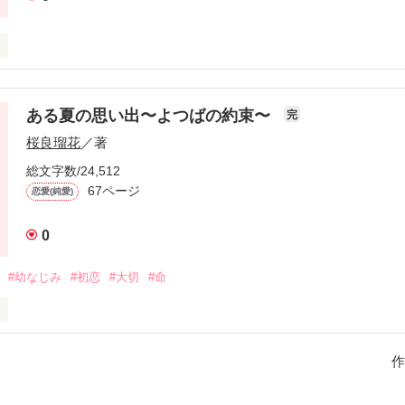
幸せになれなかった。

束、忘れられない思い出。

逢って、あなたと幸せになるためだけに、もう一度生まれてきた–––

ある夏の思い出〜よつばの約束〜
完
菜のことが–––？

桜良瑠花
／著
『今』に埋もれてしまった記憶。

総文字数/24,512
67ページ
恋愛(純愛)
〜よつばの約束〜

起こす–––

0
#幼なじみ
#初恋
#大切
#命
れた、理不尽な政治によって壊された愛を、もう一度…
梨奈の物語。

』

作品を読む
作
て行ってしまった忘れられない幼馴染。

ない彰人と、初恋が叶った梨奈。
