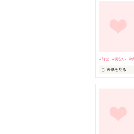
いずれ勇者と呼
#前世
#切ない
#
表紙を見る
どこかで、見た
いつか、どこか
彼は、前も–––
