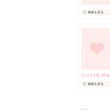
表紙を見る
前は、私たちは
忘れられない約
でも、あなたに
彰人は、今でも幸
忘れ去られた、
ある夏の思い出
その記憶を、呼び
の

10年後の世界

#スタ文大賞
#約束
幕府の裏に隠さ
表紙を見る
笠原彰人と笹野
『いつか必ず–––
幼い頃引っ越し
初恋を忘れられ