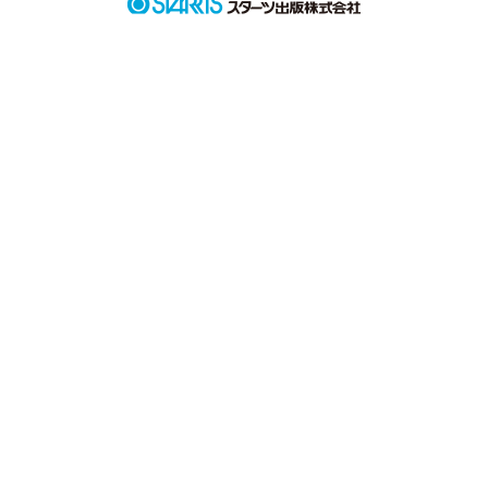
さわやかなスポーツマン

栗原 潤吾

この二人のイケメン

そして

天然そしてチビけど可愛い!?

橋本 秋日

三人がくりひろげる

恋のなやみ

私の恋人はどっち!?

作品を読む