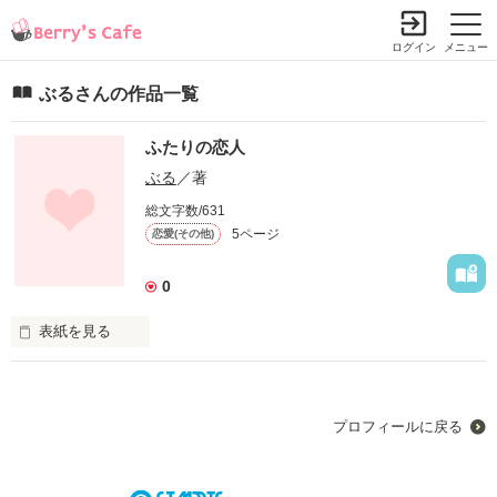
ログイン
メニュー
ぶるさんの作品一覧
ふたりの恋人
ぶる
／著
総文字数/631
5ページ
恋愛(その他)
0
表紙を見る
プロフィールに戻る
不良っぽくてかっこいい

渡辺 さとし
