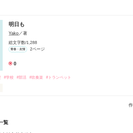
明日も
Yako
／著
総文字数/1,288
2ページ
青春・友情
0
愛
#学校
#部活
#吹奏楽
#トランペット
高校で憧れの吹奏楽部に入部する。

ト奏者の陽菜に出会う。

作
ットを担当することになるが、周りは中学からの経験者が多く、つまづく
輩ができて…
一覧