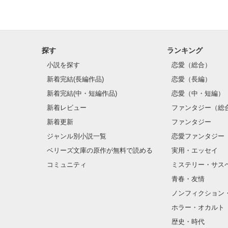
探す
ランキング
小説を探す
恋愛（総合）
新着完結(長編作品)
恋愛（長編）
新着完結(中・短編作品)
恋愛（中・短編）
新着レビュー
ファンタジー（総
新着更新
ファンタジー
ジャンル別小説一覧
恋愛ファンタジー
ベリーズ文庫の原作が無料で読める
実用・エッセイ
コミュニティ
ミステリー・サス
青春・友情
ノンフィクション
ホラー・オカルト
歴史・時代