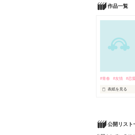
作品一覧
#青春
#友情
#恋
表紙を見る
主人公の和華は
そこで、フルー
和華はトランペ
だけど憧れの先
公開リスト