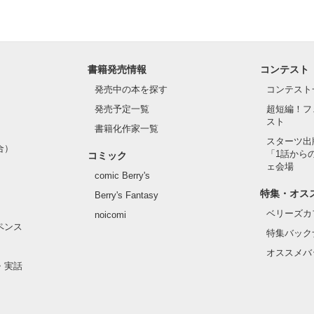
書籍発売情報
コンテスト
発売中の本を探す
コンテスト
発売予定一覧
超短編！フ
スト
書籍化作家一覧
スターツ出
合）
「1話から
コミック
ェ会場
comic Berry's
特集・オス
Berry's Fantasy
ベリーズカ
noicomi
ペンス
特集バック
オススメバ
・実話