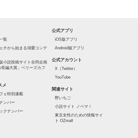
公式アプリ
一覧
iOS版アプリ
ェチから始まる溺愛コンテ
Android版アプリ
公式アカウント
版小説投稿サイト合同企画
の長編大賞」ベリーズカフ
X（Twitter）
YouTube
スメ
関連サイト
フェ特別連載
野いちご
ナンバー
小説サイト ノベマ！
ックナンバー
東京女性のための情報サイ
ト OZmall