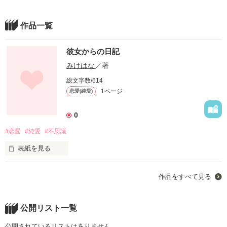
作品一覧
彼女からの日記
みけはな
／著
総文字数/614
1ページ
恋愛(純愛)
0
#恋愛
#純愛
#不思議
表紙を見る
彼女の日課は日記をつけることだった。

作品をすべて見る
それには日常だったり、恋愛の話だったり彼女の日常が書かれ
ていた。

公開リスト一覧
公開されているリストはありません。