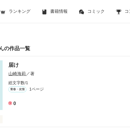
ランキング
書籍情報
コミック
コ
んの作品一覧
届け
山崎海莉
／著
総文字数/1
1ページ
青春・友情
0
恐ろしいほど残酷に訪れる。出会いと別れそれぞれの友情、恋愛物語で