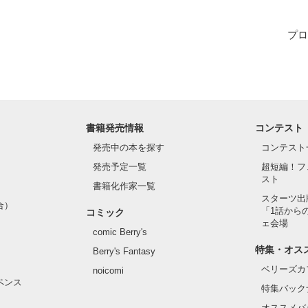
プロ
作品を読む
書籍発売情報
コンテスト
発売中の本を探す
コンテスト
発売予定一覧
超短編！フ
スト
書籍化作家一覧
スターツ出
合）
「1話から
コミック
ェ会場
comic Berry's
特集・オス
Berry's Fantasy
ベリーズカ
noicomi
ペンス
特集バック
オススメバ