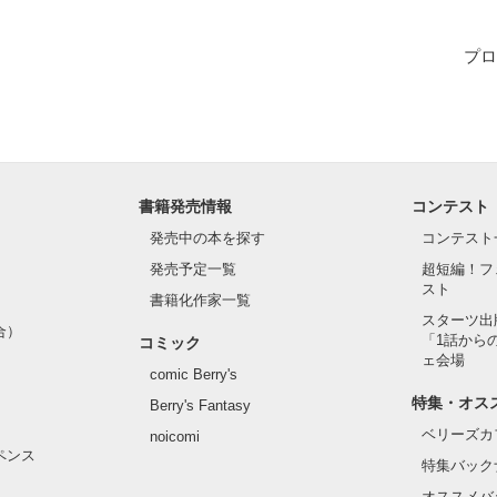
プロ
作品を読む
書籍発売情報
コンテスト
発売中の本を探す
コンテスト
発売予定一覧
超短編！フ
スト
書籍化作家一覧
スターツ出
合）
「1話から
コミック
ェ会場
comic Berry's
特集・オス
Berry's Fantasy
ベリーズカ
noicomi
ペンス
特集バック
オススメバ