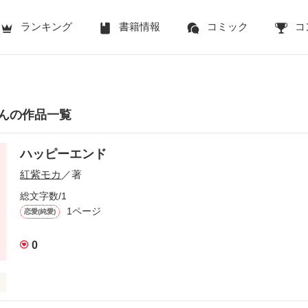
ランキング
書籍情報
コミック
コ
んの作品一覧
ハッピーエンド
紅紫モカ
／著
総文字数/1
1ページ
恋愛(純愛)
0