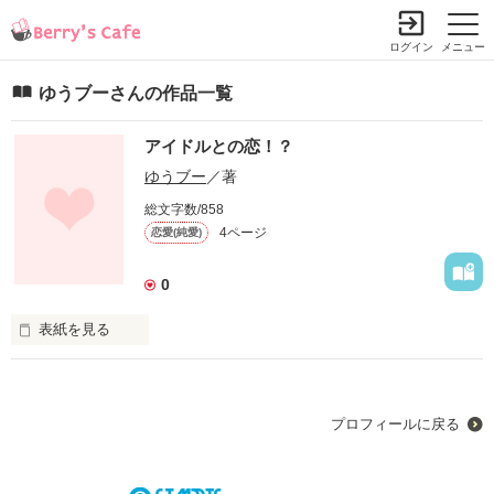
ログイン
メニュー
ゆうブーさんの作品一覧
アイドルとの恋！？
ゆうブー
／著
総文字数/858
4ページ
恋愛(純愛)
0
表紙を見る
未編集
プロフィールに戻る
作品を読む