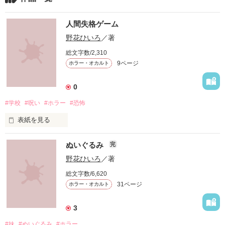
人間失格ゲーム
野花ひいろ
／著
総文字数/2,310
9ページ
ホラー・オカルト
0
#学校
#呪い
#ホラー
#恐怖
表紙を見る
佐藤孝介  木村しおり

ぬいぐるみ
完
田中龍馬  三上明日香

高木優     福島希

野花ひいろ
／著
三浦大地  山下夢

総文字数/6,620
小島空     桃内結

31ページ
ホラー・オカルト
工藤頼     田村みやび   

花田健    富野花奈

佐藤友樹  天内爽良

3
青山俊介  山本みく

#妹
#ぬいぐるみ
#ホラー
天野そう  大山萌乃
