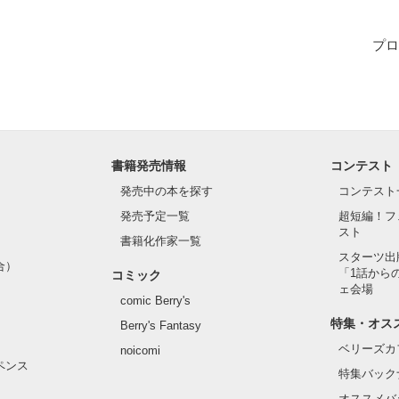
か不幸か
プロ
作品を読む
書籍発売情報
コンテスト
発売中の本を探す
コンテスト
発売予定一覧
超短編！フ
スト
書籍化作家一覧
スターツ出
合）
「1話から
コミック
ェ会場
comic Berry's
特集・オス
Berry's Fantasy
ベリーズカ
noicomi
ペンス
特集バック
オススメバ