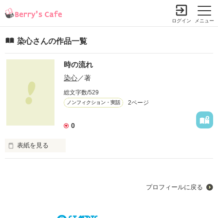
ログイン
メニュー
染心さんの作品一覧
時の流れ
染心
／著
総文字数/529
2ページ
ノンフィクション・実話
0
表紙を見る
未編集
プロフィールに戻る
作品を読む