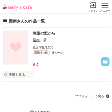
ログイン
メニュー
梨南さんの作品一覧
教室の窓から
梨南
／著
総文字数/1,356
5ページ
恋愛(その他)
0
表紙を見る
超モテモテの陸上馬鹿に恋をした

プロフィールに戻る
初めて見たあの日から私の恋は始まっていたんだ