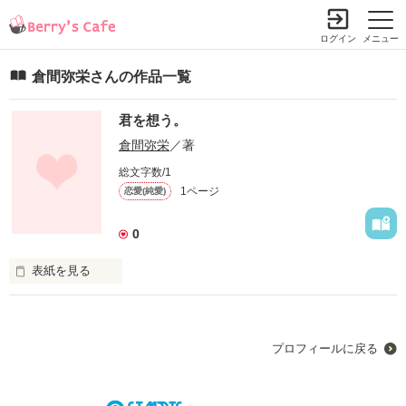
ログイン
メニュー
倉間弥栄さんの作品一覧
君を想う。
倉間弥栄
／著
総文字数/1
1ページ
恋愛(純愛)
0
表紙を見る
愛する人へ贈った数日間の物語。
プロフィールに戻る
作品を読む