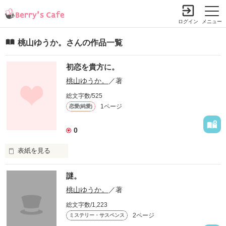
ログイン
メニュー
桃山ゆうか。さんの作品一覧
初恋を貴方に。
桃山ゆうか。
／著
総文字数/525
1ページ
恋愛(純愛)
0
表紙を見る
入学式で優香は二つ上の先輩に恋をした...
謎。
桃山ゆうか。
／著
作品を読む
総文字数/1,223
2ページ
ミステリー・サスペンス