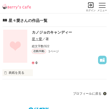
ログイン
メニュー
星々愛さんの作品一覧
カノジョのキャンディー
星々愛
／著
総文字数/322
1ページ
恋愛(学園)
0
表紙を見る
大きなハンデのある少女と誰にも理解されず生きてきた少年。

共通点も何もない二人が突然出会い、お互いを知っていく。

少女と少年を引き寄せたのは1つの甘いキャンディーからでし
プロフィールに戻る