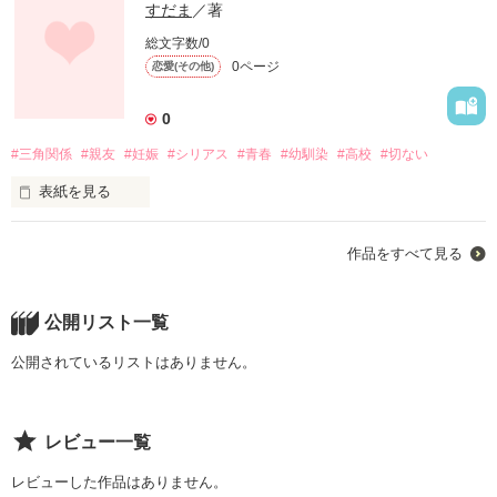
すだま
／著
総文字数/0
0ページ
恋愛(その他)
0
#三角関係
#親友
#妊娠
#シリアス
#青春
#幼馴染
#高校
#切ない
表紙を見る
幼馴染の唯、愛美、愁一は同じ高校の同じクラス。

作品をすべて見る
3人はずっと一緒だった。幼稚園でも、小学生の頃も、中学で
も。伝えられないそれぞれの想いを秘めて…。

高3の春、3人の想いが取り返しのつかない事件を引き起こす…
公開リスト一覧
公開されているリストはありません。
作品を読む
レビュー一覧
レビューした作品はありません。