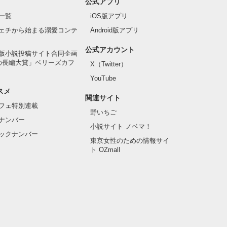
公式アプリ
一覧
iOS版アプリ
ェチから始まる溺愛コンテ
Android版アプリ
公式アカウント
版小説投稿サイト合同企画
の長編大賞」ベリーズカフ
X（Twitter）
YouTube
スメ
関連サイト
フェ特別連載
野いちご
ナンバー
小説サイト ノベマ！
ックナンバー
東京女性のための情報サイ
ト OZmall