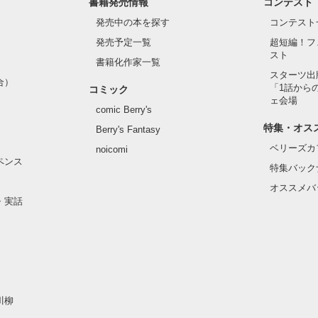
書籍発売情報
コンテスト
発売中の本を探す
コンテスト
?

発売予定一覧
超短編！フ
スト
書籍化作家一覧
スターツ出
合）
「1話から
コミック
ェ会場
comic Berry's
特集・オス
Berry's Fantasy
ベリーズカ
noicomi
ペンス
特集バック


オススメバ
・実話
作品を読む
川柳