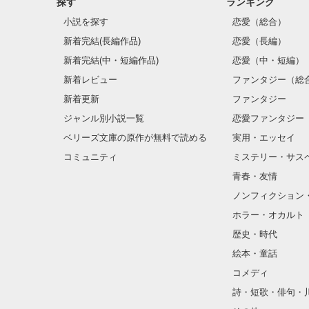
探す
ランキング
この気持ちは

小説を探す
恋愛（総合）
君に届くのかな...
新着完結(長編作品)
恋愛（長編）
新着完結(中・短編作品)
恋愛（中・短編）
新着レビュー
ファンタジー（総
新着更新
ファンタジー
ジャンル別小説一覧
恋愛ファンタジー
ベリーズ文庫の原作が無料で読める
実用・エッセイ
コミュニティ
ミステリー・サス
地道に更新中(ω)
青春・友情
ノンフィクション
ホラー・オカルト
歴史・時代
絵本・童話
コメディ
詩・短歌・俳句・