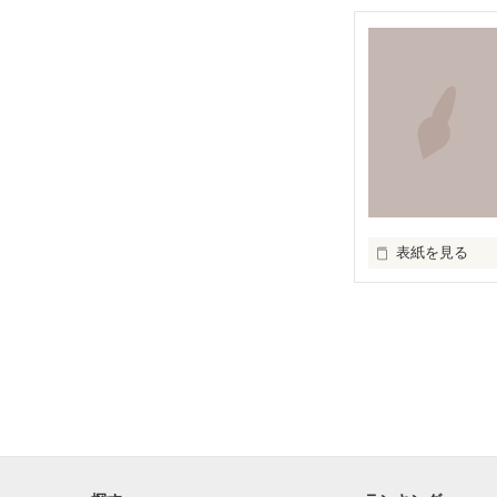
なんてｷﾚｲ事だ。
｢愛がある｣

なんてどうやっ
私はわからない･
表紙を見る
大好き、、、

だいすき、、、

ダイスキ、、、

本当に大好きな
胸が苦しくなる
大好きなの。

ずっと、ずっと

そばにいたいの。