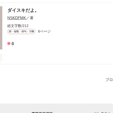


ダイスキだよ。
NSKDFMK
／著
総文字数/212
たら分かる?

6ページ
詩・短歌・俳句・川柳
･･
0
作品を読む
プロ
の。

ぐらい


