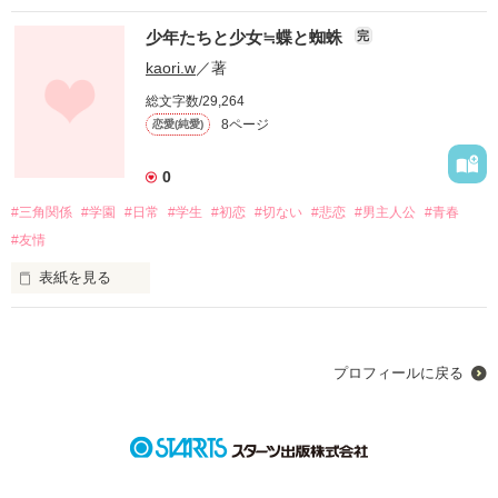
　主人公の下野鞠（シモツケマリ）は、高校二年生。

少年たちと少女≒蝶と蜘蛛
完
 頼まれると断りきれない、忙しくしていないと不安・・・こん
kaori.w
／著
作品を読む
な面倒くさい性格から、望んでもいないことを次々と引き受け
総文字数/29,264
てしまう、心配してくれる家族にあたってしまって後悔する、
8ページ
恋愛(純愛)
典型的なこじらせ系女子のお話。

　ある日、たまりにたまった疲れから、赤信号に気付かずに道
0
路を渡ろうとし、謎の男の子に助けてもらう。

#三角関係
#学園
#日常
#学生
#初恋
#切ない
#悲恋
#男主人公
#青春
　そして、その男の子に無理矢理学校と反対方向のバスに乗せ
#友情
られ、二人で海に行く羽目になるが・・・。

表紙を見る
　主人公、透也は、同じクラスの、ほとんど人と話そうとしな
い少女、鈴音のことが気になっている。

作品を読む
プロフィールに戻る
　親友の杏里も、密かに同じことを思っているようだ。

　しかし透也は、鈴音のことを素直に好きだとは思えない。

　蝶のように儚い感じのする鈴音を、なぜか憎いと思ってしま
う自分がいる。
