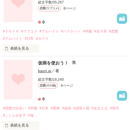
総文字数/35,267
役職は人間の人生の一部を決める部署の係長。

8ページ
恋愛(ラブコメ)
見た目は人間でいうと「10歳の坊っちゃん」。

0
部下のウサギたちとともに日々仕事に精を出す。

#ドキドキ
#ラブコメ
#アルバイト
#バスケット
#学園
#女子高
#恋愛
部下の有給休暇中に事件が起こり、生まれて初めて人間界に下
#アルバイト
#日常
#カツラ
りていく。

表紙を見る
そこで前任者のミスを修正すべくある青年と接触する
主人公の小山美都は、ショートカットがトレードマークの元気
が・・・？
仮病を使おう！
完
いっぱい高校二年生。

kaori.w
／著
ある日部活の練習試合で隣の市の高校へ行き、そこで纜膳（ら
作品を読む
総文字数/16,240
んぜん）という珍しい苗字の男の子に偶然出会い、あっという
4ページ
恋愛(その他)
間に恋に落ちる。

友人にその男の子のことを調べてもらうと、彼はロングヘア―
0
の女の子が好みだというではないか。

#突然の出会い
#学園
#日常
#青春
#仮病
#頑張り屋
#女主人公
#現代
美都はなんと、長髪の「カツラ」をかぶって彼に会いに行き、
#こじらせ女子
#海
彼のバイト先を調べて自分も同じバイトを始めるが・・・？

表紙を見る