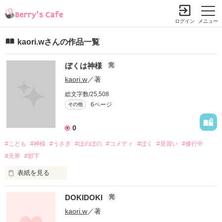
ログイン
メニュー
kaori.wさんの作品一覧
ぼくは神様
完
kaori.w
／著
総文字数/25,508
6ページ
その他
0
#こども
#神様
#うさぎ
#ほのぼの
#コメディ
#ぼく
#見習い
#修行中
#天界
#部下
表紙を見る
全宇宙を統治する「神様」の息子の「ぼく」。

DOKIDOKI
完
現在は神様見習いとして研修中。

kaori.w
／著