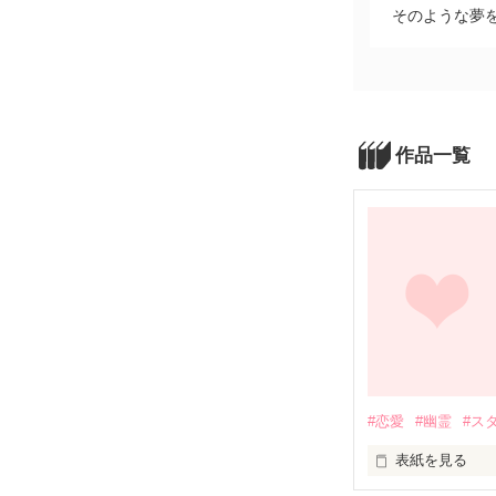
そのような夢
作品一覧
#恋愛
#幽霊
#ス
表紙を見る