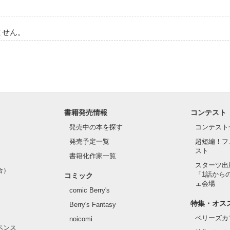
8.31　完結＆公開

◆◇◆◇◆◇◆◇◆◇◆◇◆◇◆◇◆◇◆◇◆◇◆◇

ません。
、ありがとうございます

ューを頂けるとは

んでした



ます

書籍発売情報
コンテスト
◆◇◆◇◆◇◆◇◆◇◆◇◆◇◆◇◆◇◆◇◆◇◆◇

発売中の本を探す
コンテスト
発売予定一覧
超短編！フ
スト
書籍化作家一覧
9

スターツ出
合）
「1話から
コミック
ェ会場
comic Berry's
特集・オス
Berry's Fantasy
ベリーズカ
noicomi
作品を読む
ペンス