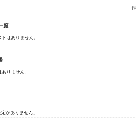
中に、

作
ある。

けの年月が経とうとも、

一覧
るしく生きても、

ストはありません。
がいる。

に、キミと恋人になって、

覧
に、キミは命を落としてしまったけれど、

はありません。
に、キミへの想いを置き去りにはしない。

人魂でも、なんでもいい。

に、もう一度現れてくれ。

設定がありません。
悔していることの全部、償ってみせるから・・・
