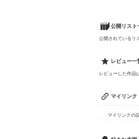
終わった青春の
終わらない恋が
たとえ、どれだ
公開リスト
どれほどめまぐ
公開されているリ
忘れられない人
青春という時代
レビュー一
青春という時代
レビューした作品
青春という時代
マイリンク
ユーレイでも、
どうか、俺の前
マイリンクの
そうしたら、後