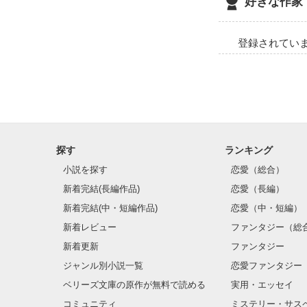
好きな作家
　　　　2016.
◇◆◇◆◇◆◇
登録されてい
月風ささら様　

素敵なレビュー
このようなレビ
思ってもいませ
身に余る光栄です
大変励みになり
探す
ランキング
◇◆◇◆◇◆◇
小説を探す
恋愛（総合）
新着完結(長編作品)
恋愛（長編）
                この小説を読んでくださる方

              お一人お一人に心から感謝しています　

新着完結(中・短編作品)
恋愛（中・短編）
                          2016.9.
新着レビュー
ファンタジー（総
新着更新
ファンタジー
ジャンル別小説一覧
恋愛ファンタジー
ベリーズ文庫の原作が無料で読める
実用・エッセイ
コミュニティ
ミステリー・サス