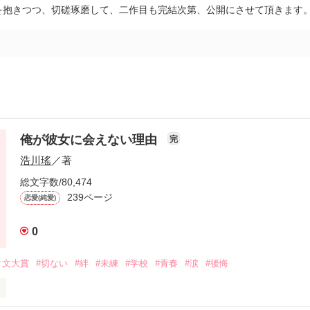
を抱きつつ、切磋琢磨して、二作目も完結次第、公開にさせて頂きます
俺が彼女に会えない理由
完
浩川瑤
／著
総文字数/80,474
239ページ
恋愛(純愛)
0
タ文大賞
#切ない
#絆
#未練
#学校
#青春
#涙
#後悔