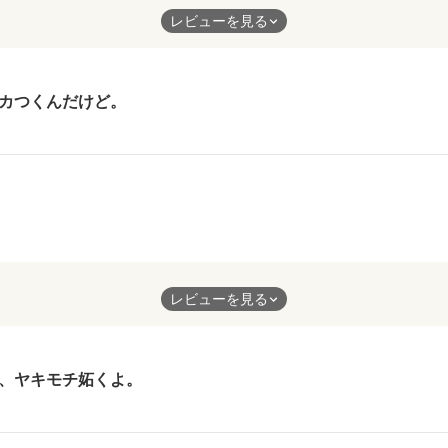
嫉妬。
レビューを見る
ても可愛いです！
カつくんだけど。
敵な作品ありがとうございます！
を妬かない彼氏くん。
レビューを見る
ヤキモチ！
、ヤキモチ妬くよ。
です！