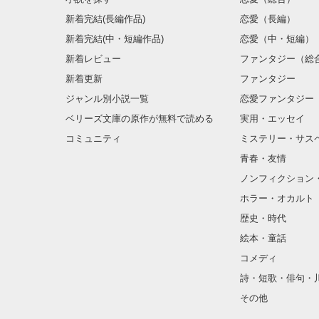
新着完結(長編作品)
恋愛（長編）
新着完結(中・短編作品)
恋愛（中・短編）
新着レビュー
ファンタジー（総
新着更新
ファンタジー
ジャンル別小説一覧
恋愛ファンタジー
ベリーズ文庫の原作が無料で読める
実用・エッセイ
コミュニティ
ミステリー・サス
青春・友情
ノンフィクション
ホラー・オカルト
歴史・時代
絵本・童話
コメディ
詩・短歌・俳句・
その他