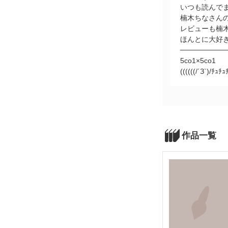
いつも読んで
楠木ちなさん
レビューも楠
ほんとに大好
─────────
5co1×5co1
((((((/´З`)/ﾁｭﾁｭ
作品一覧