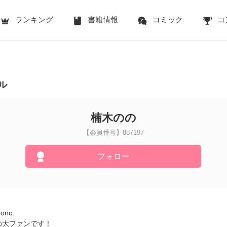
ランキング
書籍情報
コミック
コ
ル
楠木のの
【会員番号】887197
フォロー
！
nono.
の大ファンです！