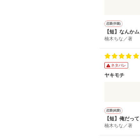
クール男子の
なんだか、と
恋愛(学園)
【短】なんかム
楠木ちな／著
好きです！素
ネタバレ
ヤキモチ
普段ヤキモチ
恋愛(純愛)
でも、不意に
【短】俺だって
楠木ちな／著
どストライク