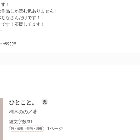
ます！
の作品しか読む気ありません！
木ちなさんだけです！
きです！応援してます！
─
ﾁｭｩｳｳｳｳ!!
ひとこと。
完
楠木のの
／著
総文字数/31
1ページ
詩・短歌・俳句・川柳