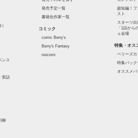
発売予定一覧
超短編！フ
スト
書籍化作家一覧
スターツ出
合）
「1話から
コミック
ェ会場
comic Berry's
特集・オス
Berry's Fantasy
ベリーズカ
noicomi
ペンス
特集バック
オススメバ
・実話
川柳