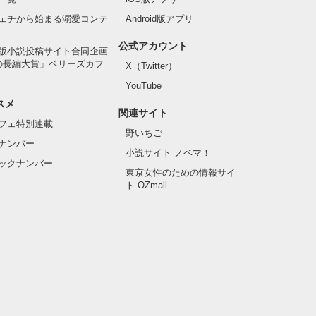
ェチから始まる溺愛コンテ
Android版アプリ
公式アカウント
版小説投稿サイト合同企画
の長編大賞」ベリーズカフ
X（Twitter）
YouTube
スメ
関連サイト
フェ特別連載
野いちご
ナンバー
小説サイト ノベマ！
ックナンバー
東京女性のための情報サイ
ト OZmall