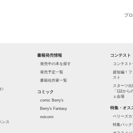
ょっと違う甘い恋を…

プロ
んか？
作品を読む
書籍発売情報
コンテスト
発売中の本を探す
コンテスト
発売予定一覧
超短編！フ
スト
書籍化作家一覧
スターツ出
合）
「1話から
コミック
ェ会場
comic Berry's
特集・オス
Berry's Fantasy
ベリーズカ
noicomi
ペンス
特集バック
オススメバ