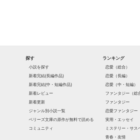
高校生とは、ち
体験してみませ
探す
ランキング
小説を探す
恋愛（総合）
新着完結(長編作品)
恋愛（長編）
新着完結(中・短編作品)
恋愛（中・短編）
新着レビュー
ファンタジー（総
新着更新
ファンタジー
ジャンル別小説一覧
恋愛ファンタジー
ベリーズ文庫の原作が無料で読める
実用・エッセイ
コミュニティ
ミステリー・サス
青春・友情