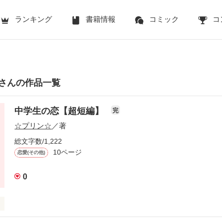
ランキング
書籍情報
コミック
コ
さんの作品一覧
中学生の恋【超短編】
完
☆プリン☆
／著
総文字数/1,222
10ページ
恋愛(その他)
0
するもん！
