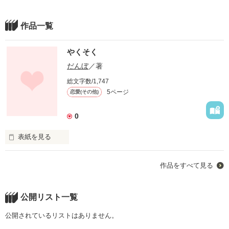
作品一覧
やくそく
だんぼ
／著
総文字数/1,747
5ページ
恋愛(その他)
0
表紙を見る
作品をすべて見る
ねえ、祐樹

公開リスト一覧
あなたの暖かい

公開されているリストはありません。