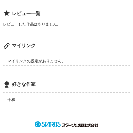
手のひら

鼓動

レビュー一覧
言葉

態度─

レビューした作品はありません。
全部全部

マイリンク
覚えてるよ

マイリンクの設定がありません。
好きな作家
忘れられないよ

十和
大好きな

あなたの笑顔なんて
