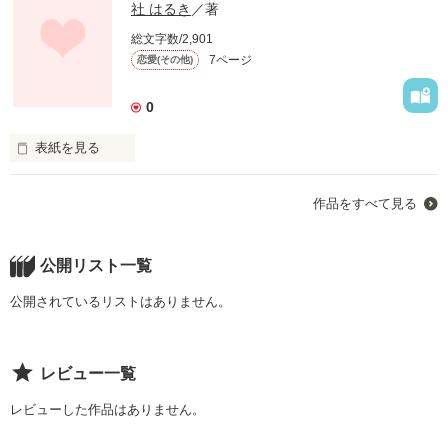
社 はるき
／著
総文字数/2,901
7ページ
恋愛(その他)
0
表紙を見る
作品をすべて見る
私にとって、２人はとても大切な人。

楽しいときも悲しいときも……

公開リスト一覧
苦しいときも幸せなときも。

公開されているリストはありません。
いつも一緒だった２人が、大好き。

レビュー一覧
２人とも失えない、手放せない存在。

レビューした作品はありません。
……それなのに。
