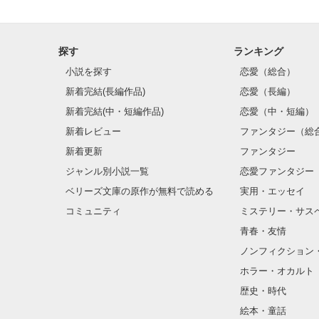
探す
ランキング
小説を探す
恋愛（総合）
新着完結(長編作品)
恋愛（長編）
新着完結(中・短編作品)
恋愛（中・短編）
新着レビュー
ファンタジー（総
新着更新
ファンタジー
ジャンル別小説一覧
恋愛ファンタジー
ベリーズ文庫の原作が無料で読める
実用・エッセイ
コミュニティ
ミステリー・サス
青春・友情
ノンフィクション
ホラー・オカルト
歴史・時代
絵本・童話