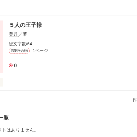
５人の王子様
美丹
／著
総文字数/64
1ページ
恋愛(その他)
0
作
一覧
ストはありません。