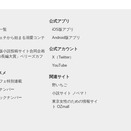
公式アプリ
一覧
iOS版アプリ
ェチから始まる溺愛コンテ
Android版アプリ
公式アカウント
版小説投稿サイト合同企画
の長編大賞」ベリーズカフ
X（Twitter）
YouTube
スメ
関連サイト
フェ特別連載
野いちご
ナンバー
小説サイト ノベマ！
ックナンバー
東京女性のための情報サイ
ト OZmall