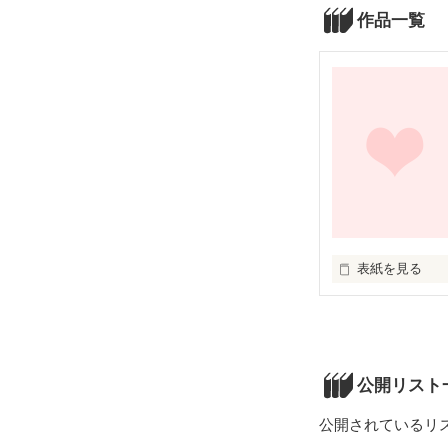
作品一覧
表紙を見る
   普通の女子高生   

公開リスト
   綾瀬那美 (１６)が 

   ある日突然！？ 

公開されているリ
   お金持ち高校へ  ！ 
