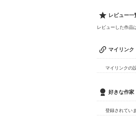
   そこには 、 

レビュー一
   ５人の王子様が？

レビューした作品
   霧杜 雄也 

マイリンク
   松戸 海斗 

マイリンクの
   新谷　類

   日谷  陸斗

好きな作家
   樋山  敬
登録されてい