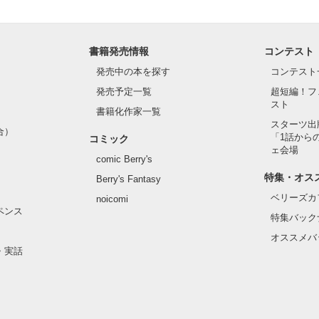
書籍発売情報
コンテスト
発売中の本を探す
コンテスト
発売予定一覧
超短編！フ
スト
書籍化作家一覧
スターツ出
合）
「1話から
コミック
ェ会場
comic Berry's
特集・オス
Berry's Fantasy
ベリーズカ
noicomi
ペンス
特集バック
オススメバ
・実話