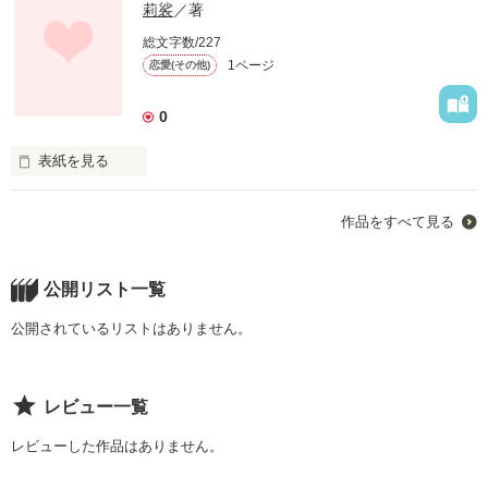
莉裟
／著
総文字数/227
1ページ
恋愛(その他)
0
表紙を見る
「眞稀」

作品をすべて見る
「なぁに？おばあ様？」

「よくお聞き。‘人はね、皆心に種を持っていいて、運命の人に
公開リスト一覧
出会うとき、お華を咲かす’の。」

公開されているリストはありません。
「お花？」

「そぉ、お華よ忘れないで」

レビュー一覧
そぉ、私に話してこの世から消えてしまった・・・。」

レビューした作品はありません。
私にも、本当に咲くの？
