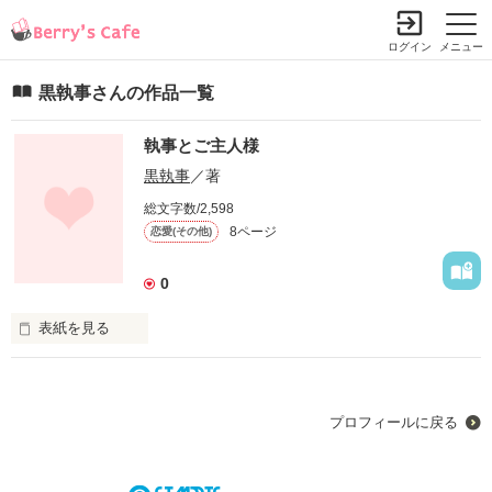
ログイン
メニュー
黒執事さんの作品一覧
執事とご主人様
黒執事
／著
総文字数/2,598
8ページ
恋愛(その他)
0
表紙を見る
執事とご主人様は

プロフィールに戻る
恋なんて実らない
