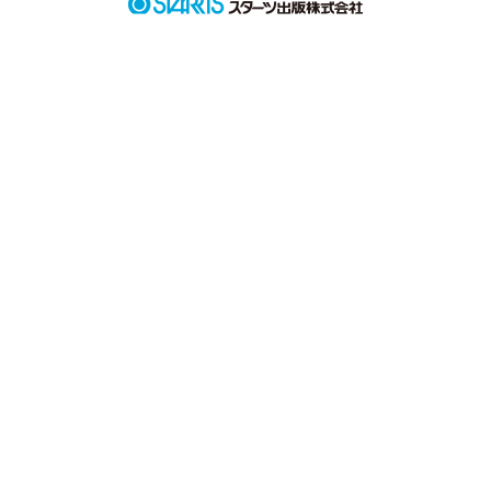
だって

こんな執事を好きになるなんて

絶対絶対ありえないよ！？

「ご主人様。お背中お流しいたしましょうか？」

Ｓ系執事と恥ずかしがりやなご主人様の恋物語
作品を読む