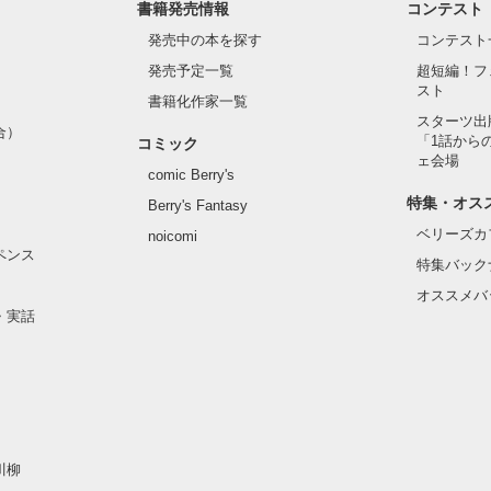
書籍発売情報
コンテスト
発売中の本を探す
コンテスト
発売予定一覧
超短編！フ
スト
書籍化作家一覧
スターツ出
合）
「1話から
コミック
ェ会場
comic Berry's
特集・オス
Berry's Fantasy
ベリーズカ
noicomi
ペンス
特集バック
オススメバ
・実話
川柳