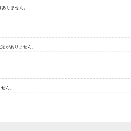
はありません。
おとずれる時、二人の物語は急劇に展開する。

ーツ出版様により書籍化されることとなりました。
設定がありません。
作品を読む
ません。