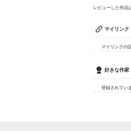
 華乃と出会ってから、立樹は記憶を失っていた小学生の頃の夢を見るようになる。

 図書室で、ただひたすら絵を描く自分の夢。

レビューした作品
その夢に変化が
 彼女の物語がもつ特別な意味を理解した時、

 誰もがきっと、優しい気持ちになれる。

マイリンク
☆この度、スタ
マイリンクの
好きな作家
登録されてい