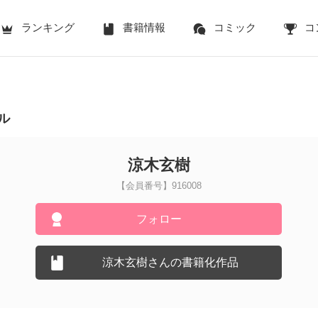
ランキング
書籍情報
コミック
コ
ル
涼木玄樹
【会員番号】916008
フォロー
涼木玄樹さんの書籍化作品