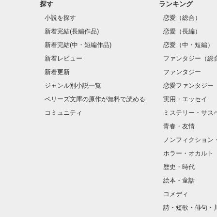
探す
ランキング
小説を探す
恋愛（総合）
新着完結(長編作品)
恋愛（長編）
新着完結(中・短編作品)
恋愛（中・短編）
新着レビュー
ファンタジー（総
新着更新
ファンタジー
ジャンル別小説一覧
恋愛ファンタジー
ベリーズ文庫の原作が無料で読める
実用・エッセイ
コミュニティ
ミステリー・サス
青春・友情
ノンフィクション
ホラー・オカルト
歴史・時代
絵本・童話
コメディ
詩・短歌・俳句・