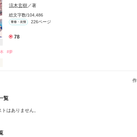
涼木玄樹
／著
総文字数/104,486
226ページ
青春・友情
78
絵本
#夢
格。

の怪我で焦りを抱えていた高校３年生の日比野立樹は、

作
ら転校生してきた森下華乃に、

一覧
ストはありません。
は、その物語の主人公に自分の姿を重ねるようになる。

長していく。

んばることに充実感と幸せを感じながら。

覧