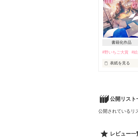
書籍化作品
#野いちご大賞
#
表紙を見る
素直で優しい性
だけれど部活で
ある時、四月か
 『絵本の絵を描いてほしい』と頼まれる。

公開リスト
 一週間に一枚ずつ。華乃から渡されるノートを読み、それを絵にしていく。

 陽の光が差し込む海、夕焼け空、満月が輝く夜の森。美しい自然を舞台にした物語。

公開されているリ
いつからか立樹
そして、共に成
誰かのためにが
レビュー一